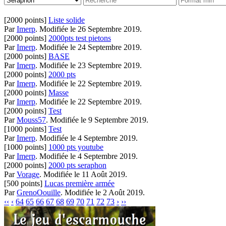
[2000 points]
Liste solide
Par
Imerp
.
Modifiée le 26 Septembre 2019.
[2000 points]
2000pts test pietons
Par
Imerp
.
Modifiée le 24 Septembre 2019.
[2000 points]
BASE
Par
Imerp
.
Modifiée le 23 Septembre 2019.
[2000 points]
2000 pts
Par
Imerp
.
Modifiée le 22 Septembre 2019.
[2000 points]
Masse
Par
Imerp
.
Modifiée le 22 Septembre 2019.
[2000 points]
Test
Par
Mouss57
.
Modifiée le 9 Septembre 2019.
[1000 points]
Test
Par
Imerp
.
Modifiée le 4 Septembre 2019.
[1000 points]
1000 pts youtube
Par
Imerp
.
Modifiée le 4 Septembre 2019.
[2000 points]
2000 pts seraphon
Par
Vorage
.
Modifiée le 11 Août 2019.
[500 points]
Lucas première armée
Par
GrenoOouille
.
Modifiée le 2 Août 2019.
‹‹
‹
64
65
66
67
68
69
70
71
72
73
›
››