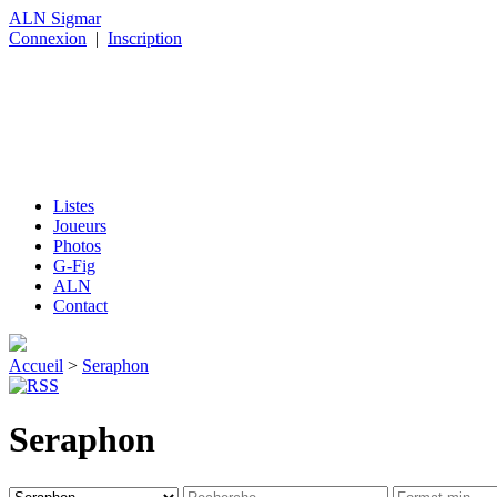
ALN Sigmar
Connexion
|
Inscription
Listes
Joueurs
Photos
G-Fig
ALN
Contact
Accueil
>
Seraphon
Seraphon