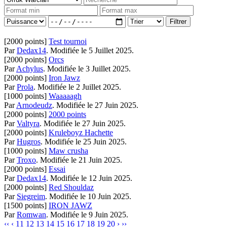
[2000 points]
Test tournoi
Par
Dedax14
.
Modifiée le 5 Juillet 2025.
[2000 points]
Orcs
Par
Achylus
.
Modifiée le 3 Juillet 2025.
[2000 points]
Iron Jawz
Par
Prola
.
Modifiée le 2 Juillet 2025.
[1000 points]
Waaaaagh
Par
Arnodeudz
.
Modifiée le 27 Juin 2025.
[2000 points]
2000 points
Par
Valtyra
.
Modifiée le 27 Juin 2025.
[2000 points]
Kruleboyz Hachette
Par
Hugros
.
Modifiée le 25 Juin 2025.
[1000 points]
Maw crusha
Par
Troxo
.
Modifiée le 21 Juin 2025.
[2000 points]
Essai
Par
Dedax14
.
Modifiée le 12 Juin 2025.
[2000 points]
Red Shouldaz
Par
Siegreim
.
Modifiée le 10 Juin 2025.
[1500 points]
IRON JAWZ
Par
Romwan
.
Modifiée le 9 Juin 2025.
‹‹
‹
11
12
13
14
15
16
17
18
19
20
›
››