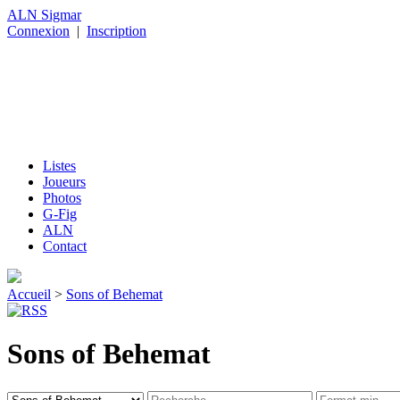
ALN Sigmar
Connexion
|
Inscription
Listes
Joueurs
Photos
G-Fig
ALN
Contact
Accueil
>
Sons of Behemat
Sons of Behemat