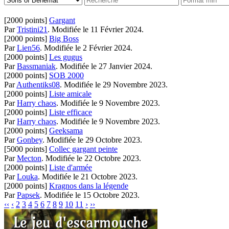
[2000 points]
Gargant
Par
Tristini21
.
Modifiée le 11 Février 2024.
[2000 points]
Big Boss
Par
Lien56
.
Modifiée le 2 Février 2024.
[2000 points]
Les gugus
Par
Bassmaniak
.
Modifiée le 27 Janvier 2024.
[2000 points]
SOB 2000
Par
Authentiks08
.
Modifiée le 29 Novembre 2023.
[2000 points]
Liste amicale
Par
Harry chaos
.
Modifiée le 9 Novembre 2023.
[2000 points]
Liste efficace
Par
Harry chaos
.
Modifiée le 9 Novembre 2023.
[2000 points]
Geeksama
Par
Gonbey
.
Modifiée le 29 Octobre 2023.
[5000 points]
Collec gargant peinte
Par
Mecton
.
Modifiée le 22 Octobre 2023.
[2000 points]
Liste d'armée
Par
Louka
.
Modifiée le 21 Octobre 2023.
[2000 points]
Kragnos dans la légende
Par
Papsek
.
Modifiée le 15 Octobre 2023.
‹‹
‹
2
3
4
5
6
7
8
9
10
11
›
››