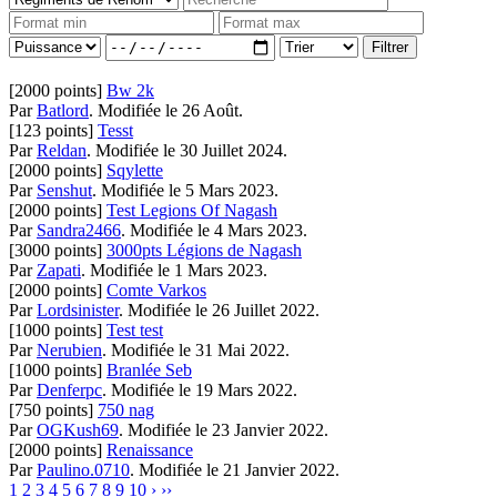
[2000 points]
Bw 2k
Par
Batlord
.
Modifiée le 26 Août.
[123 points]
Tesst
Par
Reldan
.
Modifiée le 30 Juillet 2024.
[2000 points]
Sqylette
Par
Senshut
.
Modifiée le 5 Mars 2023.
[2000 points]
Test Legions Of Nagash
Par
Sandra2466
.
Modifiée le 4 Mars 2023.
[3000 points]
3000pts Légions de Nagash
Par
Zapati
.
Modifiée le 1 Mars 2023.
[2000 points]
Comte Varkos
Par
Lordsinister
.
Modifiée le 26 Juillet 2022.
[1000 points]
Test test
Par
Nerubien
.
Modifiée le 31 Mai 2022.
[1000 points]
Branlée Seb
Par
Denferpc
.
Modifiée le 19 Mars 2022.
[750 points]
750 nag
Par
OGKush69
.
Modifiée le 23 Janvier 2022.
[2000 points]
Renaissance
Par
Paulino.0710
.
Modifiée le 21 Janvier 2022.
1
2
3
4
5
6
7
8
9
10
›
››