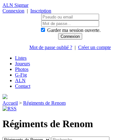
ALN Sigmar
Connexion
|
Inscription
Garder ma session ouverte.
Mot de passe oublié ?
|
Créer un compte
Listes
Joueurs
Photos
G-Fig
ALN
Contact
Accueil
>
Régiments de Renom
Régiments de Renom