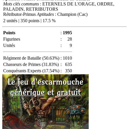
Mots clés communs
: ETERNELS DE L'ORAGE, ORDRE,
PALADIN, RETRIBUTORS
Rétributor-Primus
Aptitudes
: Champion (Cac)
2 unités | 350 points | 17.5 %
Points
:
1995
Figurines
:
28
Unités
:
9
Régiment de Bataille (50.63%)
:
1010
Chasseurs de Primes (31.83%)
:
635
Conquérants Experts (17.54%)
:
350