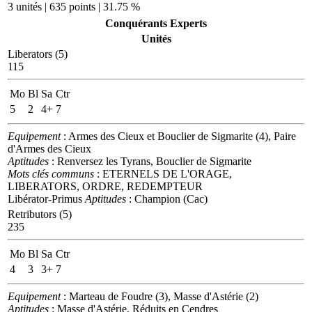
3 unités | 635 points | 31.75 %
Conquérants Experts
Unités
Liberators (5)
115
Mo
Bl
Sa
Ctr
5
2
4+
7
Equipement
: Armes des Cieux et Bouclier de Sigmarite (4), Paire
d'Armes des Cieux
Aptitudes
: Renversez les Tyrans, Bouclier de Sigmarite
Mots clés communs
: ETERNELS DE L'ORAGE,
LIBERATORS, ORDRE, REDEMPTEUR
Libérator-Primus
Aptitudes
: Champion (Cac)
Retributors (5)
235
Mo
Bl
Sa
Ctr
4
3
3+
7
Equipement
: Marteau de Foudre (3), Masse d'Astérie (2)
Aptitudes
: Masse d'Astérie, Réduits en Cendres