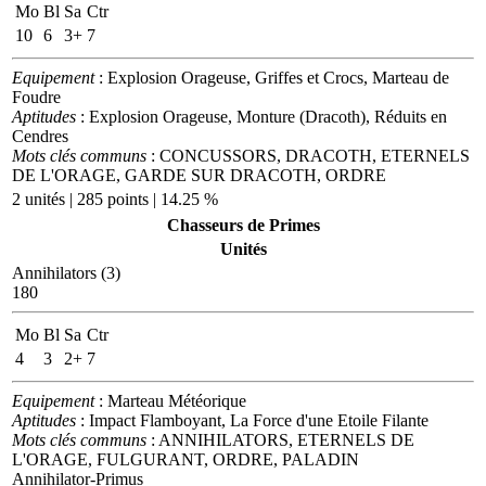
Mo
Bl
Sa
Ctr
10
6
3+
7
Equipement
: Explosion Orageuse, Griffes et Crocs, Marteau de
Foudre
Aptitudes
: Explosion Orageuse, Monture (Dracoth), Réduits en
Cendres
Mots clés communs
: CONCUSSORS, DRACOTH, ETERNELS
DE L'ORAGE, GARDE SUR DRACOTH, ORDRE
2 unités | 285 points | 14.25 %
Chasseurs de Primes
Unités
Annihilators (3)
180
Mo
Bl
Sa
Ctr
4
3
2+
7
Equipement
: Marteau Météorique
Aptitudes
: Impact Flamboyant, La Force d'une Etoile Filante
Mots clés communs
: ANNIHILATORS, ETERNELS DE
L'ORAGE, FULGURANT, ORDRE, PALADIN
Annihilator-Primus