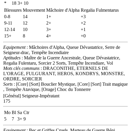
*
18
3+
10
Blessures
Mouvement
Mâchoire d'Alpha
Regalia Fulmentarus
0-8
14
1+
+3
9-11
12
2+
+2
12-14
10
3+
+1
15+
8
4+
+0
Equipement
: Mâchoires d'Alpha, Queue Dévastatrice, Serre de
Seigneur-drac, Tempête Incendiaire
Aptitudes
: Maître de la Guerre Ancestrale, Queue Dévastatrice,
Regalia Fulentaru, Sorcier 2 Sorts, Tempête Incendiare, Vol
Mots clés communs
: DRACONITHE, ETERNELS DE
L'ORAGE, FULGURANT, HEROS, KONDRYS, MONSTRE,
ORDRE, SORCIER
Sorts
: [Core] [Sort] Bouclier Mystique, [Core] [Sort] Trait magique
, Tempête Atavique, [Orage] Choc du Tonnerre
[Général]
Seigneur-Impératant
175
Mo
Bl
Sa
Ctr
5
7
3+
9
Equipement
: Bec et Griffes Cruels, Marteau de Guerre Béni,