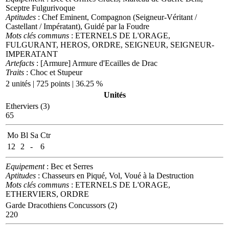
Sceptre Fulgurivoque
Aptitudes
: Chef Eminent, Compagnon (Seigneur-Véritant /
Castellant / Impératant), Guidé par la Foudre
Mots clés communs
: ETERNELS DE L'ORAGE,
FULGURANT, HEROS, ORDRE, SEIGNEUR, SEIGNEUR-
IMPERATANT
Artefacts
: [Armure] Armure d'Ecailles de Drac
Traits
: Choc et Stupeur
2 unités | 725 points | 36.25 %
Unités
Etherviers (3)
65
Mo
Bl
Sa
Ctr
12
2
-
6
Equipement
: Bec et Serres
Aptitudes
: Chasseurs en Piqué, Vol, Voué à la Destruction
Mots clés communs
: ETERNELS DE L'ORAGE,
ETHERVIERS, ORDRE
Garde Dracothiens Concussors (2)
220