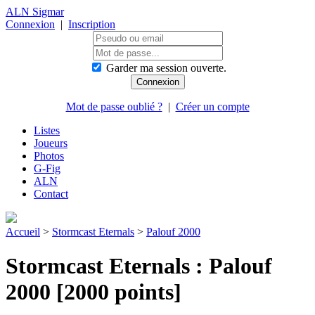
ALN Sigmar
Connexion
|
Inscription
Garder ma session ouverte.
Mot de passe oublié ?
|
Créer un compte
Listes
Joueurs
Photos
G-Fig
ALN
Contact
Accueil
>
Stormcast Eternals
>
Palouf 2000
Stormcast Eternals : Palouf
2000 [2000 points]