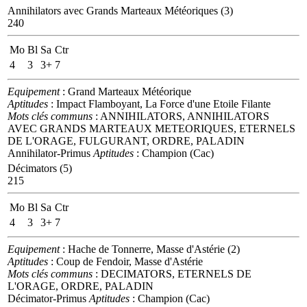
Annihilators avec Grands Marteaux Météoriques (3)
240
Mo
Bl
Sa
Ctr
4
3
3+
7
Equipement
: Grand Marteaux Météorique
Aptitudes
: Impact Flamboyant, La Force d'une Etoile Filante
Mots clés communs
: ANNIHILATORS, ANNIHILATORS
AVEC GRANDS MARTEAUX METEORIQUES, ETERNELS
DE L'ORAGE, FULGURANT, ORDRE, PALADIN
Annihilator-Primus
Aptitudes
: Champion (Cac)
Décimators (5)
215
Mo
Bl
Sa
Ctr
4
3
3+
7
Equipement
: Hache de Tonnerre, Masse d'Astérie (2)
Aptitudes
: Coup de Fendoir, Masse d'Astérie
Mots clés communs
: DECIMATORS, ETERNELS DE
L'ORAGE, ORDRE, PALADIN
Décimator-Primus
Aptitudes
: Champion (Cac)