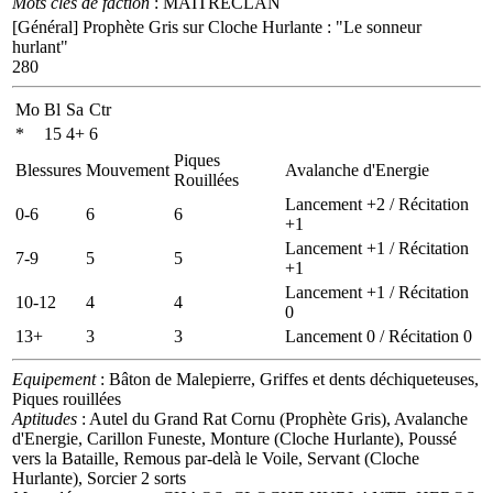
Mots clés de faction
: MAITRECLAN
[Général]
Prophète Gris sur Cloche Hurlante
:
"Le sonneur
hurlant"
280
Mo
Bl
Sa
Ctr
*
15
4+
6
Piques
Blessures
Mouvement
Avalanche d'Energie
Rouillées
Lancement +2 / Récitation
0-6
6
6
+1
Lancement +1 / Récitation
7-9
5
5
+1
Lancement +1 / Récitation
10-12
4
4
0
13+
3
3
Lancement 0 / Récitation 0
Equipement
: Bâton de Malepierre, Griffes et dents déchiqueteuses,
Piques rouillées
Aptitudes
: Autel du Grand Rat Cornu (Prophète Gris), Avalanche
d'Energie, Carillon Funeste, Monture (Cloche Hurlante), Poussé
vers la Bataille, Remous par-delà le Voile, Servant (Cloche
Hurlante), Sorcier 2 sorts