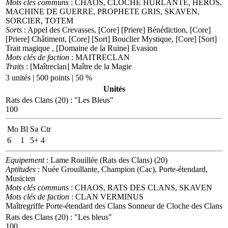
Mots clés communs
: CHAOS, CLOCHE HURLANTE, HEROS,
MACHINE DE GUERRE, PROPHETE GRIS, SKAVEN,
SORCIER, TOTEM
Sorts
: Appel des Crevasses, [Core] [Priere] Bénédiction, [Core]
[Priere] Châtiment, [Core] [Sort] Bouclier Mystique, [Core] [Sort]
Trait magique , [Domaine de la Ruine] Evasion
Mots clés de faction
: MAITRECLAN
Traits
: [Maîtreclan] Maître de la Magie
3 unités | 500 points | 50 %
Unités
Rats des Clans (20)
:
"Les Bleus"
100
Mo
Bl
Sa
Ctr
6
1
5+
4
Equipement
: Lame Rouillée (Rats des Clans) (20)
Aptitudes
: Nuée Grouillante, Champion (Cac), Porte-étendard,
Musicien
Mots clés communs
: CHAOS, RATS DES CLANS, SKAVEN
Mots clés de faction
: CLAN VERMINUS
Maîtregriffe
Porte-étendard des Clans
Sonneur de Cloche des Clans
Rats des Clans (20)
:
"Les bleus"
100