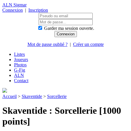
ALN Sigmar
Connexion
|
Inscription
Garder ma session ouverte.
Mot de passe oublié ?
|
Créer un compte
Listes
Joueurs
Photos
G-Fig
ALN
Contact
Accueil
>
Skaventide
>
Sorcellerie
Skaventide : Sorcellerie [1000
points]