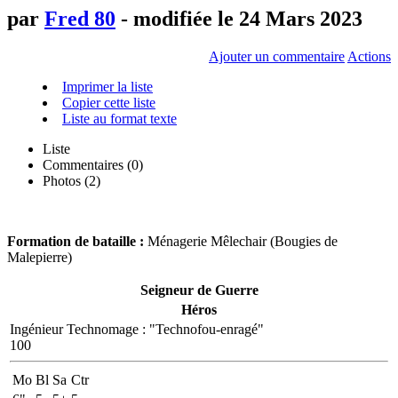
par
Fred 80
- modifiée le 24 Mars 2023
Ajouter un commentaire
Actions
Imprimer la liste
Copier cette liste
Liste au format texte
Liste
Commentaires (
0
)
Photos (2)
Formation de bataille :
Ménagerie Mêlechair (Bougies de
Malepierre)
Seigneur de Guerre
Héros
Ingénieur Technomage
:
"Technofou-enragé"
100
Mo
Bl
Sa
Ctr