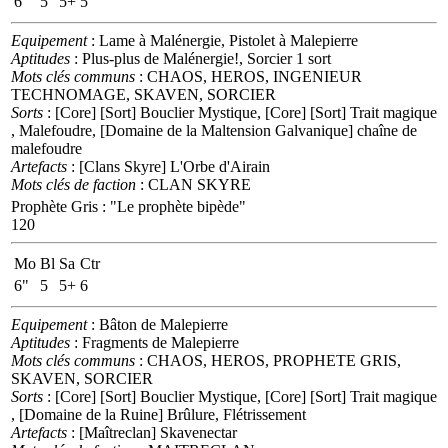
6"
5
5+
5
Equipement
: Lame à Malénergie, Pistolet à Malepierre
Aptitudes
: Plus-plus de Malénergie!, Sorcier 1 sort
Mots clés communs
: CHAOS, HEROS, INGENIEUR
TECHNOMAGE, SKAVEN, SORCIER
Sorts
: [Core] [Sort] Bouclier Mystique, [Core] [Sort] Trait magique
, Malefoudre, [Domaine de la Maltension Galvanique] chaîne de
malefoudre
Artefacts
: [Clans Skyre] L'Orbe d'Airain
Mots clés de faction
: CLAN SKYRE
Prophète Gris
:
"Le prophète bipède"
120
Mo
Bl
Sa
Ctr
6"
5
5+
6
Equipement
: Bâton de Malepierre
Aptitudes
: Fragments de Malepierre
Mots clés communs
: CHAOS, HEROS, PROPHETE GRIS,
SKAVEN, SORCIER
Sorts
: [Core] [Sort] Bouclier Mystique, [Core] [Sort] Trait magique
, [Domaine de la Ruine] Brûlure, Flétrissement
Artefacts
: [Maîtreclan] Skavenectar