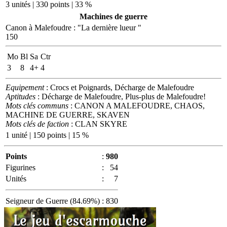
3 unités | 330 points | 33 %
Machines de guerre
Canon à Malefoudre
:
"La dernière lueur "
150
Mo
Bl
Sa
Ctr
3
8
4+
4
Equipement
: Crocs et Poignards, Décharge de Malefoudre
Aptitudes
: Décharge de Malefoudre, Plus-plus de Malefoudre!
Mots clés communs
: CANON A MALEFOUDRE, CHAOS,
MACHINE DE GUERRE, SKAVEN
Mots clés de faction
: CLAN SKYRE
1 unité | 150 points | 15 %
Points
:
980
Figurines
:
54
Unités
:
7
Seigneur de Guerre (84.69%)
:
830