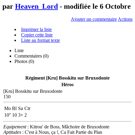
par
Heaven_Lord
- modifiée le 6 Octobre
Ajouter un commentaire
Actions
Imprimer la liste
Copier cette liste
Liste au format texte
Liste
Commentaires (
0
)
Photos (0)
Régiment [Kru] Bosskitu sur Bruxodonte
Héros
[Kru] Bosskitu sur Bruxodonte
150
Mo
Bl
Sa
Ctr
10''
10
3+
2
Equipement
: Kitrou' de Boss, Mâchoire de Bruxodonte
Aptitudes
: C'est à Nous, ça !, Ca Fait Partie du Plan