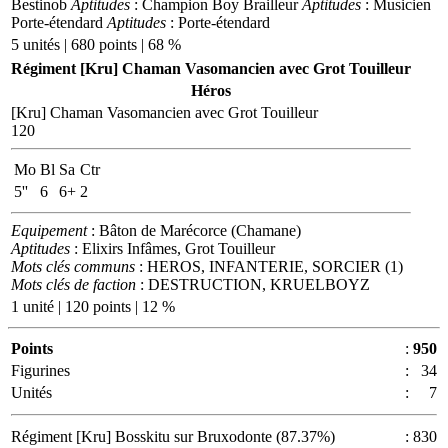
Bestinob
Aptitudes
: Champion
Boy Brailleur
Aptitudes
: Musicien
Porte-étendard
Aptitudes
: Porte-étendard
5 unités | 680 points | 68 %
Régiment [Kru] Chaman Vasomancien avec Grot Touilleur
Héros
[Kru] Chaman Vasomancien avec Grot Touilleur
120
Mo
Bl
Sa
Ctr
5''
6
6+
2
Equipement
: Bâton de Marécorce (Chamane)
Aptitudes
: Elixirs Infâmes, Grot Touilleur
Mots clés communs
: HEROS, INFANTERIE, SORCIER (1)
Mots clés de faction
: DESTRUCTION, KRUELBOYZ
1 unité | 120 points | 12 %
Points
:
950
Figurines
:
34
Unités
:
7
Régiment [Kru] Bosskitu sur Bruxodonte (87.37%)
:
830