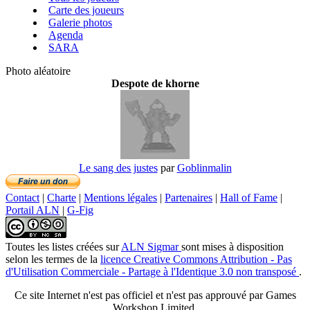
Carte des joueurs
Galerie photos
Agenda
SARA
Photo aléatoire
Despote de khorne
Le sang des justes
par
Goblinmalin
Contact
|
Charte
|
Mentions légales
|
Partenaires
|
Hall of Fame
|
Portail ALN
|
G-Fig
Toutes les listes créées
sur
ALN Sigmar
sont mises à disposition
selon les termes de la
licence Creative Commons Attribution - Pas
d'Utilisation Commerciale - Partage à l'Identique 3.0 non transposé
.
Ce site Internet n'est pas officiel et n'est pas approuvé par Games
Workshop Limited.