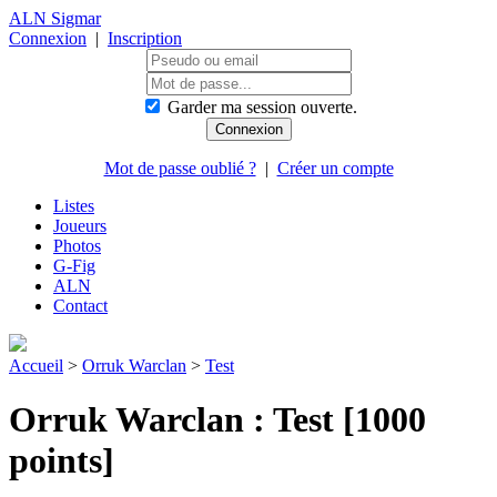
ALN Sigmar
Connexion
|
Inscription
Garder ma session ouverte.
Mot de passe oublié ?
|
Créer un compte
Listes
Joueurs
Photos
G-Fig
ALN
Contact
Accueil
>
Orruk Warclan
>
Test
Orruk Warclan : Test [1000
points]