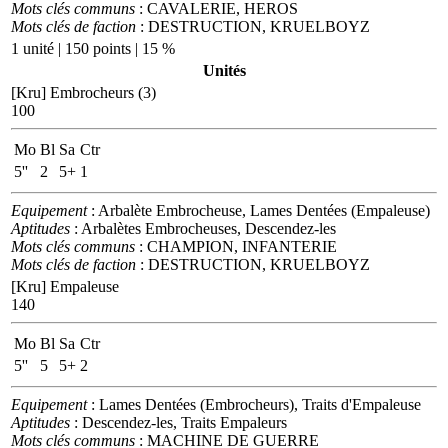
Mots clés communs
: CAVALERIE, HEROS
Mots clés de faction
: DESTRUCTION, KRUELBOYZ
1 unité | 150 points | 15 %
Unités
[Kru] Embrocheurs (3)
100
Mo
Bl
Sa
Ctr
5''
2
5+
1
Equipement
: Arbalète Embrocheuse, Lames Dentées (Empaleuse)
Aptitudes
: Arbalètes Embrocheuses, Descendez-les
Mots clés communs
: CHAMPION, INFANTERIE
Mots clés de faction
: DESTRUCTION, KRUELBOYZ
[Kru] Empaleuse
140
Mo
Bl
Sa
Ctr
5''
5
5+
2
Equipement
: Lames Dentées (Embrocheurs), Traits d'Empaleuse
Aptitudes
: Descendez-les, Traits Empaleurs
Mots clés communs
: MACHINE DE GUERRE