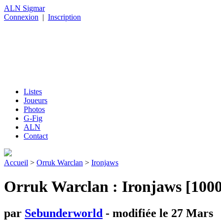
ALN Sigmar
Connexion
|
Inscription
Listes
Joueurs
Photos
G-Fig
ALN
Contact
Accueil
>
Orruk Warclan
>
Ironjaws
Orruk Warclan : Ironjaws [1000
par
Sebunderworld
- modifiée le 27 Mars