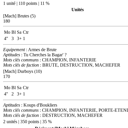
1 unité | 110 points | 11 %
Unités
[Mach] Brutes (5)
180
Mo
Bl
Sa
Ctr
4''
3
3+
1
Equipement
: Armes de Brute
Aptitudes
: Tu Cherches la Bagar' ?
Mots clés communs
: CHAMPION, INFANTERIE
Mots clés de faction
: BRUTE, DESTRUCTION, MACHEFER
[Mach] Durboys (10)
170
Mo
Bl
Sa
Ctr
4''
2
3+
1
Aptitudes
: Koups d'Boukliers
Mots clés communs
: CHAMPION, INFANTERIE, PORTE-ETEND
Mots clés de faction
: DESTRUCTION, MACHEFER
2 unités | 350 points | 35 %