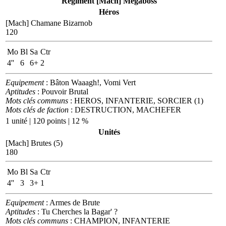
Régiment [Mach] Mégaboss
Héros
[Mach] Chamane Bizarnob
120
Mo
Bl
Sa
Ctr
4''
6
6+
2
Equipement
: Bâton Waaagh!, Vomi Vert
Aptitudes
: Pouvoir Brutal
Mots clés communs
: HEROS, INFANTERIE, SORCIER (1)
Mots clés de faction
: DESTRUCTION, MACHEFER
1 unité | 120 points | 12 %
Unités
[Mach] Brutes (5)
180
Mo
Bl
Sa
Ctr
4''
3
3+
1
Equipement
: Armes de Brute
Aptitudes
: Tu Cherches la Bagar' ?
Mots clés communs
: CHAMPION, INFANTERIE