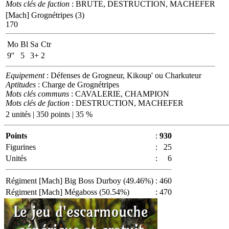
Mots clés de faction
: BRUTE, DESTRUCTION, MACHEFER
[Mach] Grognétripes (3)
170
Mo
Bl
Sa
Ctr
9''
5
3+
2
Equipement
: Défenses de Grogneur, Kikoup' ou Charkuteur
Aptitudes
: Charge de Grognétripes
Mots clés communs
: CAVALERIE, CHAMPION
Mots clés de faction
: DESTRUCTION, MACHEFER
2 unités | 350 points | 35 %
Points
:
930
Figurines
:
25
Unités
:
6
Régiment [Mach] Big Boss Durboy (49.46%)
:
460
Régiment [Mach] Mégaboss (50.54%)
:
470