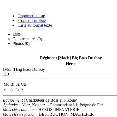
Imprimer la liste
Copier cette liste
Liste au format texte
Liste
Commentaires (
0
)
Photos (0)
Régiment [Mach] Big Boss Durboy
Héros
[Mach] Big Boss Durboy
110
Mo
Bl
Sa
Ctr
4''
6
3+
2
Equipement
: Charkuteur de Boss et Kikoup'
Aptitudes
: Allez, Kognez !, Commandant à la Poigne de Fer
Mots clés communs
: HEROS, INFANTERIE
Mots clés de faction
: DESTRUCTION, MACHEFER