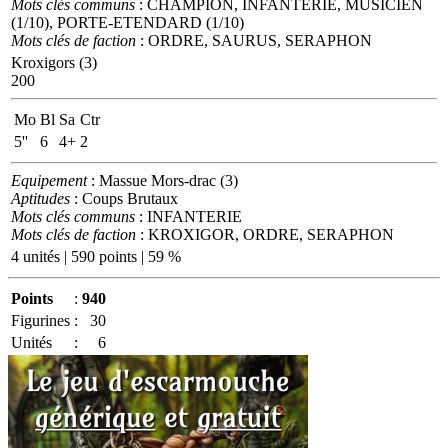
Mots clés communs
: CHAMPION, INFANTERIE, MUSICIEN
(1/10), PORTE-ETENDARD (1/10)
Mots clés de faction
: ORDRE, SAURUS, SERAPHON
Kroxigors (3)
200
Mo
Bl
Sa
Ctr
5''
6
4+
2
Equipement
: Massue Mors-drac (3)
Aptitudes
: Coups Brutaux
Mots clés communs
: INFANTERIE
Mots clés de faction
: KROXIGOR, ORDRE, SERAPHON
4 unités | 590 points | 59 %
Points
:
940
Figurines
:
30
Unités
:
6