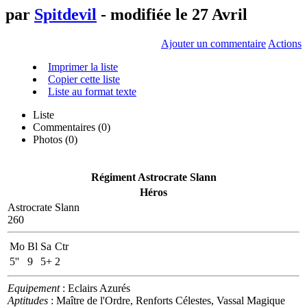
par
Spitdevil
- modifiée le 27 Avril
Ajouter un commentaire
Actions
Imprimer la liste
Copier cette liste
Liste au format texte
Liste
Commentaires (
0
)
Photos (0)
Régiment Astrocrate Slann
Héros
Astrocrate Slann
260
Mo
Bl
Sa
Ctr
5''
9
5+
2
Equipement
: Eclairs Azurés
Aptitudes
: Maître de l'Ordre, Renforts Célestes, Vassal Magique