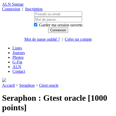
ALN Sigmar
Connexion
|
Inscription
Garder ma session ouverte.
Mot de passe oublié ?
|
Créer un compte
Listes
Joueurs
Photos
G-Fig
ALN
Contact
Accueil
>
Seraphon
>
Gtest oracle
Seraphon : Gtest oracle [1000
points]