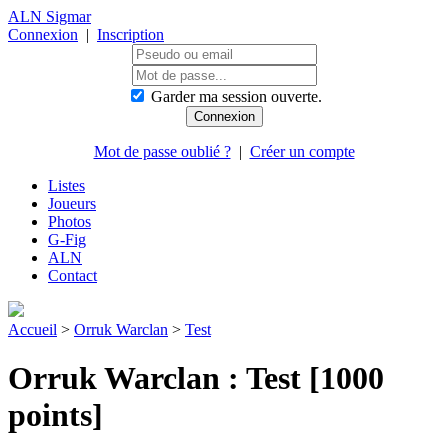
ALN Sigmar
Connexion
|
Inscription
Garder ma session ouverte.
Mot de passe oublié ?
|
Créer un compte
Listes
Joueurs
Photos
G-Fig
ALN
Contact
Accueil
>
Orruk Warclan
>
Test
Orruk Warclan : Test [1000
points]