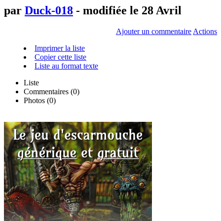
par
Duck-018
- modifiée le 28 Avril
Ajouter un commentaire
Actions
Imprimer la liste
Copier cette liste
Liste au format texte
Liste
Commentaires (
0
)
Photos (0)