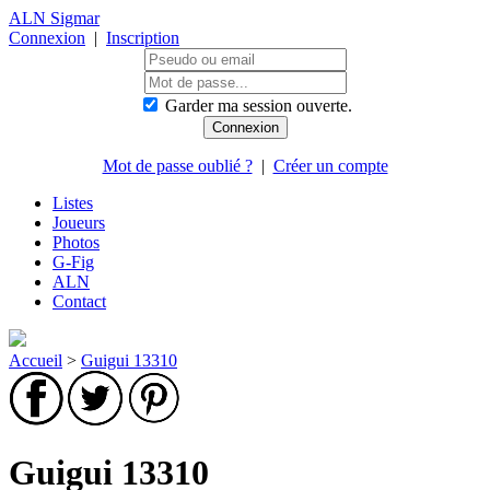
ALN Sigmar
Connexion
|
Inscription
Garder ma session ouverte.
Mot de passe oublié ?
|
Créer un compte
Listes
Joueurs
Photos
G-Fig
ALN
Contact
Accueil
>
Guigui 13310
Guigui 13310