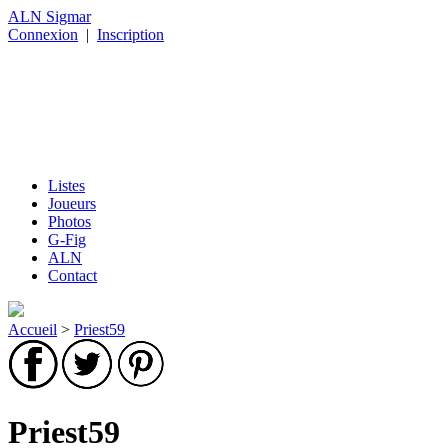
ALN Sigmar
Connexion
|
Inscription
Listes
Joueurs
Photos
G-Fig
ALN
Contact
Accueil
>
Priest59
Priest59