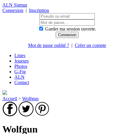
ALN Sigmar
Connexion
|
Inscription
Garder ma session ouverte.
Mot de passe oublié ?
|
Créer un compte
Listes
Joueurs
Photos
G-Fig
ALN
Contact
Accueil
>
Wolfgun
Wolfgun