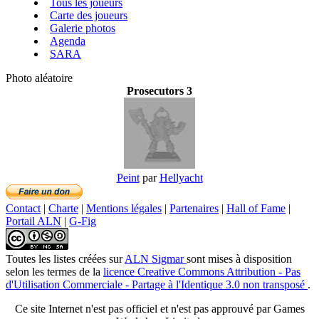
Tous les joueurs
Carte des joueurs
Galerie photos
Agenda
SARA
Photo aléatoire
Prosecutors 3
Peint
par
Hellyacht
Contact
|
Charte
|
Mentions légales
|
Partenaires
|
Hall of Fame
|
Portail ALN
|
G-Fig
Toutes les listes créées
sur
ALN Sigmar
sont mises à disposition
selon les termes de la
licence Creative Commons Attribution - Pas
d'Utilisation Commerciale - Partage à l'Identique 3.0 non transposé
.
Ce site Internet n'est pas officiel et n'est pas approuvé par Games