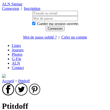
ALN Sigmar
Connexion
|
Inscription
Garder ma session ouverte.
Mot de passe oublié ?
|
Créer un compte
Listes
Joueurs
Photos
G-Fig
ALN
Contact
Accueil
>
Ptitdoff
Ptitdoff