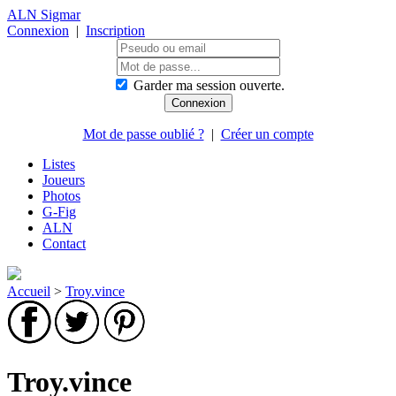
ALN Sigmar
Connexion
|
Inscription
Garder ma session ouverte.
Mot de passe oublié ?
|
Créer un compte
Listes
Joueurs
Photos
G-Fig
ALN
Contact
Accueil
>
Troy.vince
Troy.vince