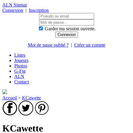
ALN Sigmar
Connexion
|
Inscription
Garder ma session ouverte.
Mot de passe oublié ?
|
Créer un compte
Listes
Joueurs
Photos
G-Fig
ALN
Contact
Accueil
>
KCawette
KCawette