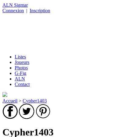
ALN Sigmar
Connexion
|
Inscription
Listes
Joueurs
Photos
G-Fig
ALN
Contact
Accueil
>
Cypher1403
Cypher1403