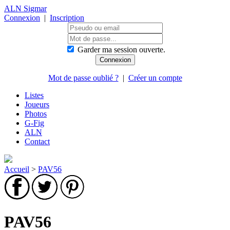
ALN Sigmar
Connexion
|
Inscription
Garder ma session ouverte.
Mot de passe oublié ?
|
Créer un compte
Listes
Joueurs
Photos
G-Fig
ALN
Contact
Accueil
>
PAV56
PAV56