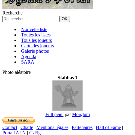
Recherche
Nouvelle liste
Toutes les listes
Tous les joueurs
Carte des joueurs
Galerie photos
Agenda
SARA
Photo aléatoire
Stabbas 1
Full peint
par
Morglum
Contact
|
Charte
|
Mentions légales
|
Partenaires
|
Hall of Fame
|
Portail ALN
|
G-Fig