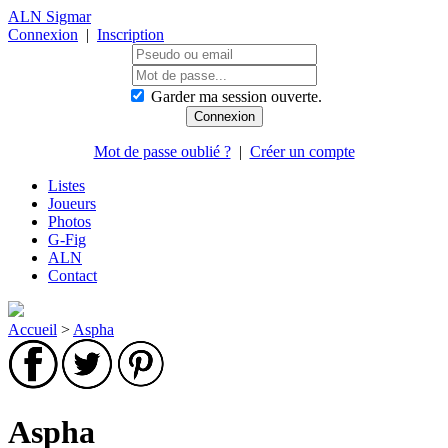
ALN Sigmar
Connexion
|
Inscription
Garder ma session ouverte.
Mot de passe oublié ?
|
Créer un compte
Listes
Joueurs
Photos
G-Fig
ALN
Contact
Accueil
>
Aspha
Aspha