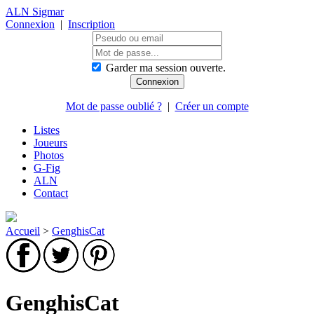
ALN Sigmar
Connexion
|
Inscription
Garder ma session ouverte.
Mot de passe oublié ?
|
Créer un compte
Listes
Joueurs
Photos
G-Fig
ALN
Contact
Accueil
>
GenghisCat
GenghisCat