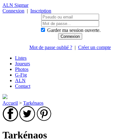
ALN Sigmar
Connexion
|
Inscription
Garder ma session ouverte.
Mot de passe oublié ?
|
Créer un compte
Listes
Joueurs
Photos
G-Fig
ALN
Contact
Accueil
>
Tarkénaos
Tarkénaos