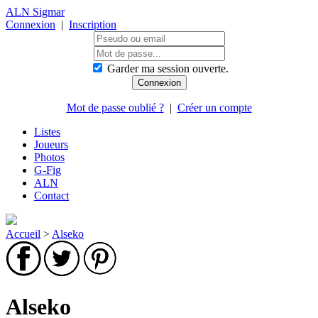
ALN Sigmar
Connexion
|
Inscription
Garder ma session ouverte.
Mot de passe oublié ?
|
Créer un compte
Listes
Joueurs
Photos
G-Fig
ALN
Contact
Accueil
>
Alseko
Alseko