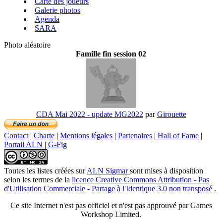
Carte des joueurs
Galerie photos
Agenda
SARA
Photo aléatoire
Famille fin session 02
CDA Mai 2022 - update MG2022
par
Girouette
Contact
|
Charte
|
Mentions légales
|
Partenaires
|
Hall of Fame
|
Portail ALN
|
G-Fig
Toutes les listes créées
sur
ALN Sigmar
sont mises à disposition
selon les termes de la
licence Creative Commons Attribution - Pas
d'Utilisation Commerciale - Partage à l'Identique 3.0 non transposé
.
Ce site Internet n'est pas officiel et n'est pas approuvé par Games
Workshop Limited.