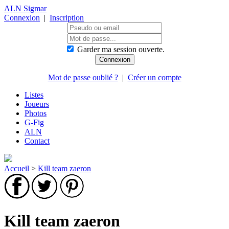
ALN Sigmar
Connexion
|
Inscription
Garder ma session ouverte.
Mot de passe oublié ?
|
Créer un compte
Listes
Joueurs
Photos
G-Fig
ALN
Contact
Accueil
>
Kill team zaeron
Kill team zaeron