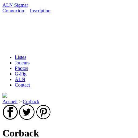
ALN Sigmar
Connexion
|
Inscription
Listes
Joueurs
Photos
G-Fig
ALN
Contact
Accueil
>
Corback
Corback