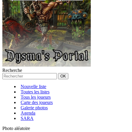
Recherche
Nouvelle liste
Toutes les listes
Tous les joueurs
Carte des joueurs
Galerie photos
Agenda
SARA
Photo aléatoire