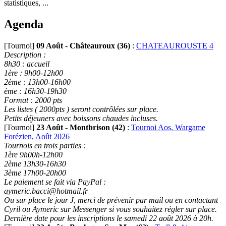
statistiques, ...
Agenda
[Tournoi]
09 Août
-
Châteauroux (36)
:
CHATEAUROUSTE 4
Description :
8h30 : accueil
1ère : 9h00-12h00
2ème : 13h00-16h00
ème : 16h30-19h30
Format : 2000 pts
Les listes ( 2000pts ) seront contrôlées sur place.
Petits déjeuners avec boissons chaudes incluses.
[Tournoi]
23 Août
-
Montbrison (42)
:
Tournoi Aos, Wargame
Forézien, Août 2026
Tournois en trois parties :
1ère 9h00h-12h00
2ème 13h30-16h30
3ème 17h00-20h00
Le paiement se fait via PayPal :
aymeric.bacci@hotmail.fr
Ou sur place le jour J, merci de prévenir par mail ou en contactant
Cyril ou Aymeric sur Messenger si vous souhaitez régler sur place.
Dernière date pour les inscriptions le samedi 22 août 2026 à 20h.