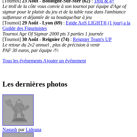
[Tournoi]
23 Août
-
Boulogne-Sur-Mer (62)
:
Troll & 4+
Le troll de la côte vous convie à son tournoi par équipe d'Age of
sigmar pour le plaisir du jeu et de la table rase dans l'ambiance
sulfureuse et déjantée de sa boutique/bar à jeu
[Tournoi]
29 Août
-
Lyon (69)
:
Egide AoS LIGHT® (1 jour) a la
Guilde des Figurinistes
Tournoi Age Of Sigmar 2000 pts 3 parties 1 journée
[Tournoi]
30 Août
-
Reignier (74)
:
Reignier Team's UP
Le retour du 2v2 annuel , plus de précision à venir
PAF 30 euros, par équipe /!\\
Tous les événements
Ajouter un événement
Les dernières photos
Nagash
par
Lideana