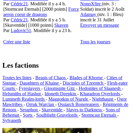
Par
Cédric21
.
Modifiée il y a 4 h.
NonoXfire
(niv. 3 :
[Stormcast Eternals]
[2000 points]
Force
Soldat)
inscrit le 2 Août
aeron coeur de dragons
Adamay
(niv. 1 : Bleu)
Par
Cédric21
.
Modifiée il y a 5 h.
inscrit le 31 Juillet
[Skaventide]
[1000 points]
Skaven
Envoyer un message
Par
Ludovic51
.
Modifiée il y a 23 h.
Créer une liste
Tous les joueurs
Les factions
Toutes les listes
-
Beasts of Chaos
-
Blades of Khorne
-
Cities of
Sigmar
-
Daughters of Khaine
-
Disciples of Tzeentch
-
Flesh-eater
Courts
-
Fyreslayers
-
Gloomspite Gitz
-
Hedonites of Slaanesh
-
Helsmiths of Hashut
-
Idoneth Deepkin
-
Kharadron Overlords
-
Lumineth Realm-lords
-
Maggotkin of Nurgle
-
Nighthaunt
-
Ogor
Mawtribes
-
Orruk Warclan
-
Ossiarch Bonereapers
-
Régiments de
Renom
-
Seraphon
-
Skaventide
-
Slaves to Darkness
-
Sons of
Behemat
-
Sorts
-
Soulblight Gravelords
-
Stormcast Eternals
-
Sylvaneth