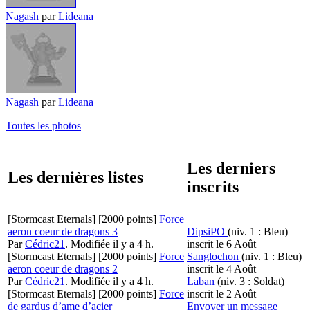
Nagash
par
Lideana
Nagash
par
Lideana
Toutes les photos
Les derniers
Les dernières listes
inscrits
[Stormcast Eternals]
[2000 points]
Force
aeron coeur de dragons 3
DipsiPO
(niv. 1 : Bleu)
Par
Cédric21
.
Modifiée il y a 4 h.
inscrit le 6 Août
[Stormcast Eternals]
[2000 points]
Force
Sanglochon
(niv. 1 : Bleu)
aeron coeur de dragons 2
inscrit le 4 Août
Par
Cédric21
.
Modifiée il y a 4 h.
Laban
(niv. 3 : Soldat)
[Stormcast Eternals]
[2000 points]
Force
inscrit le 2 Août
de gardus d’ame d’acier
Envoyer un message