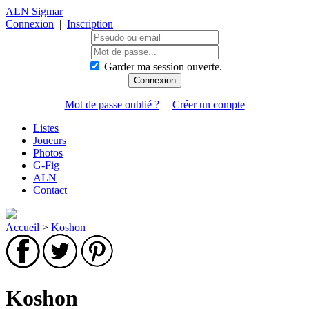
ALN Sigmar
Connexion
|
Inscription
Garder ma session ouverte.
Mot de passe oublié ?
|
Créer un compte
Listes
Joueurs
Photos
G-Fig
ALN
Contact
Accueil
>
Koshon
Koshon