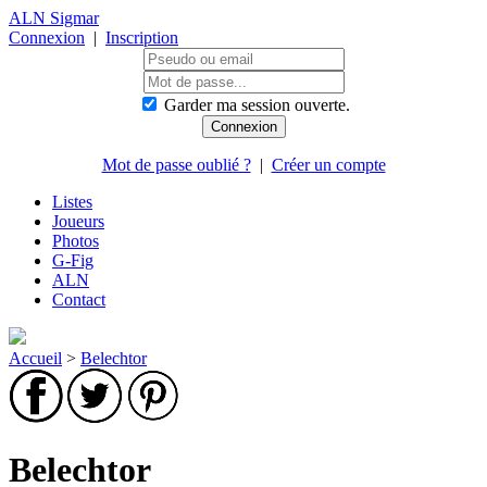
ALN Sigmar
Connexion
|
Inscription
Garder ma session ouverte.
Mot de passe oublié ?
|
Créer un compte
Listes
Joueurs
Photos
G-Fig
ALN
Contact
Accueil
>
Belechtor
Belechtor