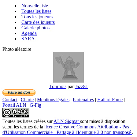
Nouvelle liste
Toutes les listes
Tous les joueurs
Carte des joueurs
Galerie photos
Agenda
SARA
Photo aléatoire
Tournois
par
Jazz81
Contact
|
Charte
|
Mentions légales
|
Partenaires
|
Hall of Fame
|
Portail ALN
|
G-Fig
Toutes les listes créées
sur
ALN Sigmar
sont mises à disposition
selon les termes de la
licence Creative Commons Attribution - Pas
d'Utilisation Commerciale - Partage à l'Identique 3.0 non transposé
.