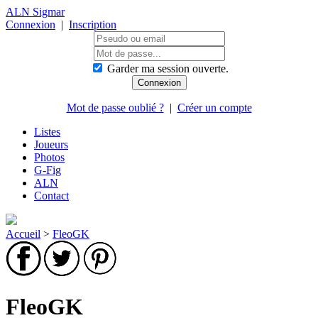
ALN Sigmar
Connexion
|
Inscription
Garder ma session ouverte.
Mot de passe oublié ?
|
Créer un compte
Listes
Joueurs
Photos
G-Fig
ALN
Contact
Accueil
>
FleoGK
FleoGK