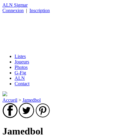
ALN Sigmar
Connexion
|
Inscription
Listes
Joueurs
Photos
G-Fig
ALN
Contact
Accueil
>
Jamedbol
Jamedbol