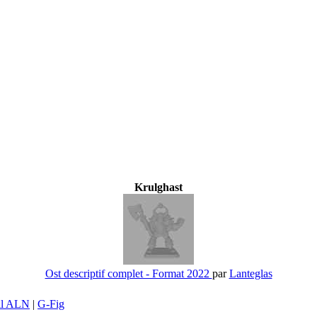
Krulghast
Ost descriptif complet - Format 2022
par
Lanteglas
il ALN
|
G-Fig